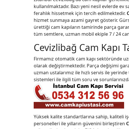
kullanılmaktadır. Bazı yeni nesil evlerde e
ferahlık hissetmek için tercih edilmektedir.
C
hizmet sunmaya azami gayret gösterir. Gürs
ürettiği cam kapıların tamirinde parça garant
tüm semtlere, uzman mobil ekiple 7 / 24 cam 
Cevizlibağ Cam Kapı T
Firmamız otomatik cam kapı sektöründe uzma
olarak değiştirmektedir. Parça değişimi gar
uzman ustalarımız ile hızlı servis ile yerin
sistemleri ile ilgili tüm soru ve sorunlarınızd
Yüksek kalite standartlarına sahip, kaliteli i
personelleri ile yılların güvenini birleştiren
C