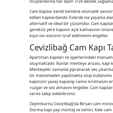
müşterilerine her daim 7/24 destek sağlama
Cam Kapılar kendi kendine otomatik sensörlü 
edilen kapılardandır. Evlerde ise yaşama ala
alternatif ve ideal bir çözümdür. Cam kapıl
gereksiz yere kapının açık kalmasının önüne 
kışın ise ısıtıcının israf edilmesini engeller.
Cevizlibağ Cam Kapı T
Apartman kapıları ve işyerlerindeki manuen c
oluşmaktadır. Bunlar menteşe arızası, kapı kolu
Menteşeler zamanla yıpranarak ses çıkarmaya 
bir malzemeden yapılmakta olup kullanıma ba
kapınızın yavaş kapanıp camın kırılmasını enge
rüzgar ve ses almasını engeller. Cam kapıları
servis talep edebilirsiniz.
Zeytinburnu Cevizlibağ'da Birsan cam motor
Dorma kapı yayı montaj ve tamiri, Kale cam 