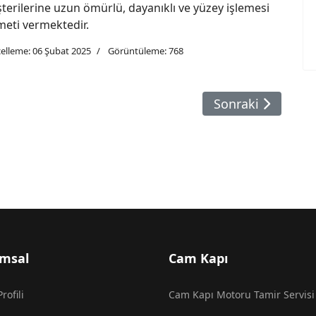
terilerine uzun ömürlü, dayanıklı ve yüzey işlemesi
zmeti vermektedir.
elleme: 06 Şubat 2025
Görüntüleme: 768
angazi
Sonraki Makale:
Sonraki
msal
Cam Kapı
rofili
Cam Kapı Motoru Tamir Servisi