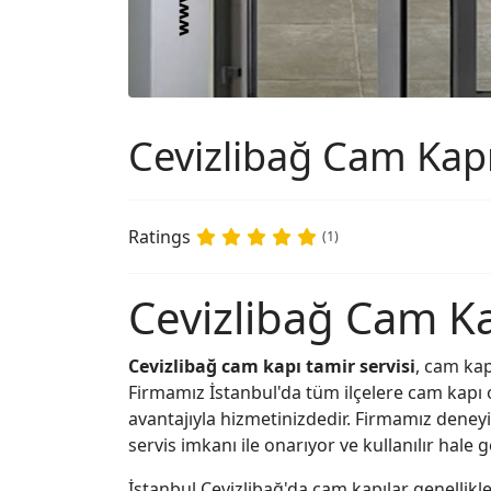
Cevizlibağ Cam Kapı
Ratings
(1)
Cevizlibağ Cam Ka
Cevizlibağ cam kapı tamir servisi
, cam ka
Firmamız İstanbul'da tüm ilçelere cam kapı o
avantajıyla hizmetinizdedir. Firmamız deneyim
servis imkanı ile onarıyor ve kullanılır hale ge
İstanbul Cevizlibağ'da cam kapılar genellikle 