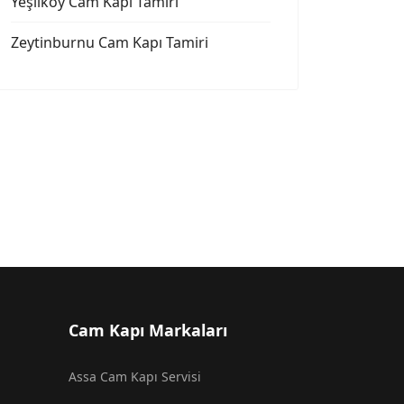
Yeşilköy Cam Kapı Tamiri
Zeytinburnu Cam Kapı Tamiri
 Eminönü Cam Kapı Tamiri
Cam Kapı Markaları
Assa Cam Kapı Servisi