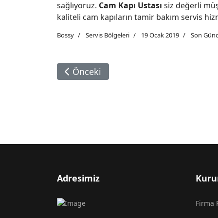
sağlıyoruz.
Cam Kapı Ustası
siz değerli müş
kaliteli cam kapıların tamir bakım servis hi
Bossy
Servis Bölgeleri
19 Ocak 2019
Son Günc
Önceki Makale: Cam Kapı Tamiri Sult
Önceki
Adresimiz
Kuru
Firma P