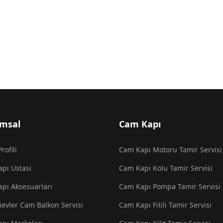
msal
Cam Kapı
rofili
Cam Kapı Motoru Tamir Servisi
pı Ustası
Cam Kapı Kolu Tamir Servisi
pı Aksesuarları
Cam Kapı Pompa Tamir Servisi
ievler Cam Balkon Servisi
Cam Kapı Fitili Tamir Servisi