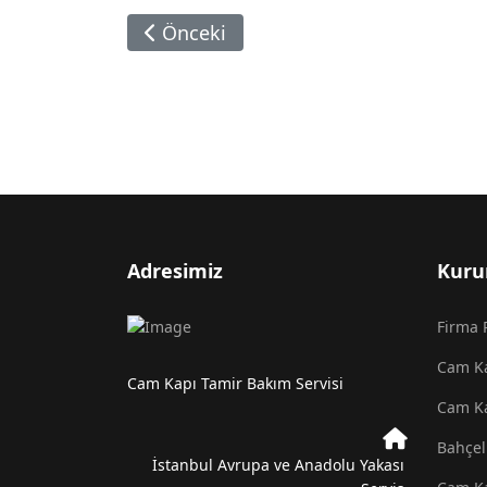
Önceki Makale: Cam Kapı Kolu Tamiri
Önceki
Adresimiz
Kuru
Firma P
Cam Ka
Cam Kapı Tamir Bakım Servisi
Cam Ka
Bahçel
İstanbul Avrupa ve Anadolu Yakası