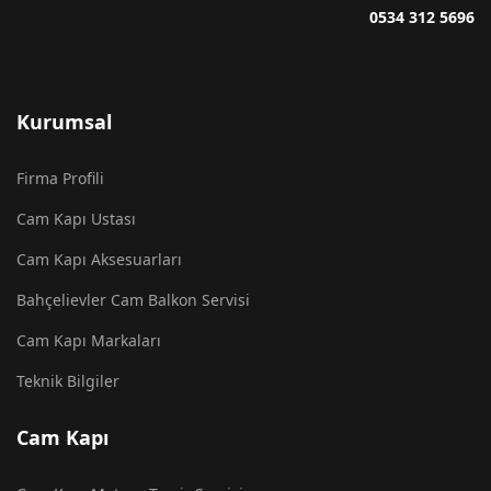
0534 312 5696
Kurumsal
Firma Profili
Cam Kapı Ustası
Cam Kapı Aksesuarları
Bahçelievler Cam Balkon Servisi
Cam Kapı Markaları
Teknik Bilgiler
Cam Kapı