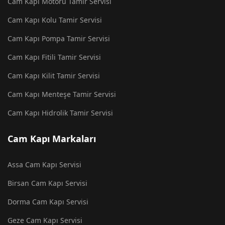
Cam Kapı Motoru Tamir Servisi
Cam Kapı Kolu Tamir Servisi
Cam Kapı Pompa Tamir Servisi
Cam Kapı Fitili Tamir Servisi
Cam Kapı Kilit Tamir Servisi
Cam Kapı Menteşe Tamir Servisi
Cam Kapı Hidrolik Tamir Servisi
Cam Kapı Markaları
Assa Cam Kapı Servisi
Birsan Cam Kapı Servisi
Dorma Cam Kapı Servisi
Geze Cam Kapı Servisi