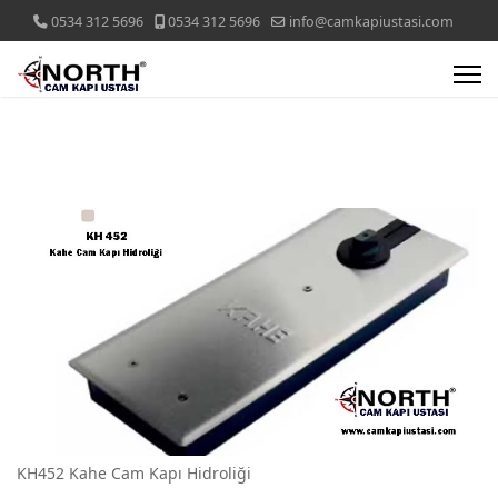
0534 312 5696
0534 312 5696
info@camkapiustasi.com
KH452 Kahe Cam Kapı Hidroliği