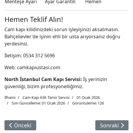
Menteşe Ayarı
Ayar Garantili
Hemen
Hemen Teklif Alın!
Cam kapı kilidinizdeki sorun işleyişinizi aksatmasın.
Bahçelievler'de işinin ehli bir usta arıyorsanız doğru
yerdesiniz.
İletişim: 0534 312 5696
Web: camkapıustasi.com
North İstanbul Cam Kapı Servisi:
İş yerinizin
güvenliği, bizim profesyonelliğimiz.
İlhami
Cam Kapı Kilit Tamir Servisi
01 Ocak 2026
Son Güncelleme: 01 Ocak 2026
Görüntüleme: 126
Önceki Makale: Bağcılar Cam Kapı Kilit Servisi
Sonraki Makal
Önceki
Sonraki