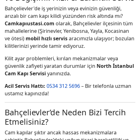
Bahçelievler'de iş yerinizin veya evinizin güvenliği,
arızalı bir cam kapı kilidi yüzünden risk altında mı?
Camkapıustasi.com
olarak, Bahçelievler ilçesinin tüm
mahallelerine (Şirinevler, Yenibosna, Yayla, Kocasinan
ve ötesi)
mobil hızlı servis
aracımızla ulaşıyor; bozulan
kilitlerinizi yerinde tamir ediyoruz.
Kilit ayar problemleri, kırılan mekanizmalar veya
güvenlik zafiyeti yaratan durumlar için
North İstanbul
Cam Kapı Servisi
yanınızda.
Acil Servis Hattı:
0534 312 5696
– Bir telefonla uzman
ustamız kapınızda!
Bahçelievler’de Neden Bizi Tercih
Etmelisiniz?
Cam kapılar şıktır ancak hassas mekanizmalara
sahiptir. Bahçelievler’deki yoğun ticari hareketliliği ve