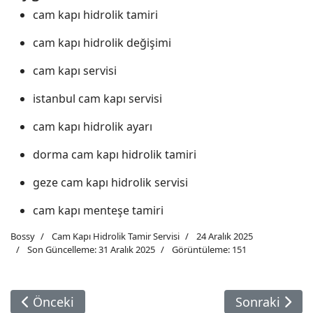
cam kapı hidrolik tamiri
cam kapı hidrolik değişimi
cam kapı servisi
istanbul cam kapı servisi
cam kapı hidrolik ayarı
dorma cam kapı hidrolik tamiri
geze cam kapı hidrolik servisi
cam kapı menteşe tamiri
Bossy
Cam Kapı Hidrolik Tamir Servisi
24 Aralık 2025
Son Güncelleme: 31 Aralık 2025
Görüntüleme: 151
Önceki Makale: Cam Kapı Hidrolik Tamiri Ve Değiş
Sonraki Makal
Önceki
Sonraki